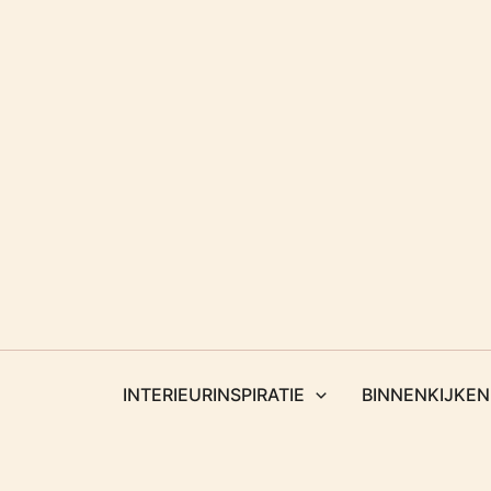
Ga
naar
de
inhoud
INTERIEURINSPIRATIE
BINNENKIJKEN