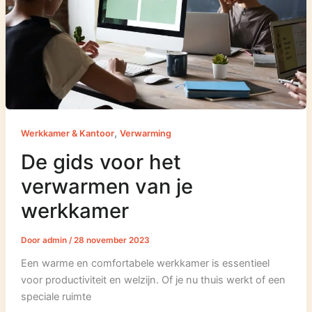
,
Werkkamer & Kantoor
Verwarming
De gids voor het
verwarmen van je
werkkamer
Door
admin
/
28 november 2023
Een warme en comfortabele werkkamer is essentieel
voor productiviteit en welzijn. Of je nu thuis werkt of een
speciale ruimte