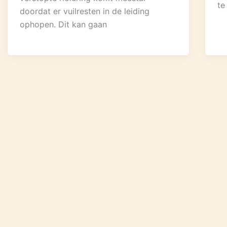
te
doordat er vuilresten in de leiding
ophopen. Dit kan gaan