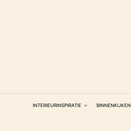
Ga
naar
de
inhoud
INTERIEURINSPIRATIE
BINNENKIJKEN