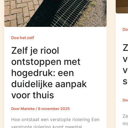
Do
Doe het zelf
Z
Zelf je riool
v
ontstoppen met
v
hogedruk: een
s
duidelijke aanpak
voor thuis
Do
Door
Marieke
/
8 november 2025
Ze
Hoe ontstaat een verstopte riolering Een
mo
verstopte riolering komt meestal