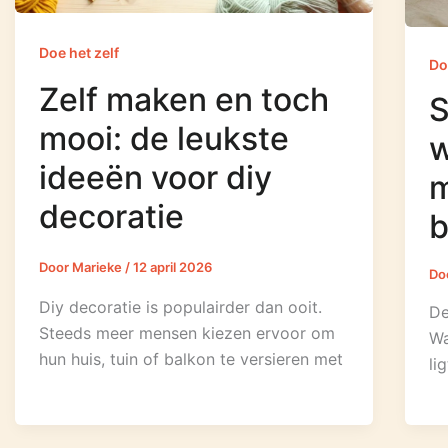
Doe het zelf
Do
Zelf maken en toch
S
mooi: de leukste
ideeën voor diy
m
decoratie
b
Door
Marieke
/
12 april 2026
Do
Diy decoratie is populairder dan ooit.
De
Steeds meer mensen kiezen ervoor om
Wa
hun huis, tuin of balkon te versieren met
li