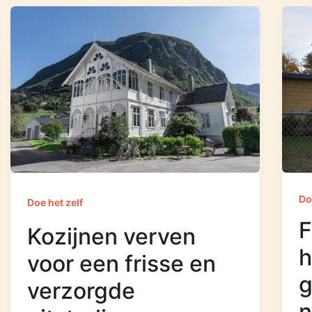
Do
Doe het zelf
F
Kozijnen verven
h
voor een frisse en
g
verzorgde
n