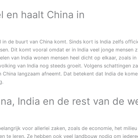
l en haalt China in
l in de buurt van China komt. Sinds kort is India zelfs offi
ensen. Dit komt vooral omdat er in India veel jonge mensen 
delen van India wonen mensen heel dicht op elkaar, zoals in
evolking van India nog steeds groeit. Volgens schattingen z
 in China langzaam afneemt. Dat betekent dat India de kom
g.
na, India en de rest van de w
belangrijk voor allerlei zaken, zoals de economie, het milie
n te leren. Ze hebben ook veel landbouw nodig om iedere