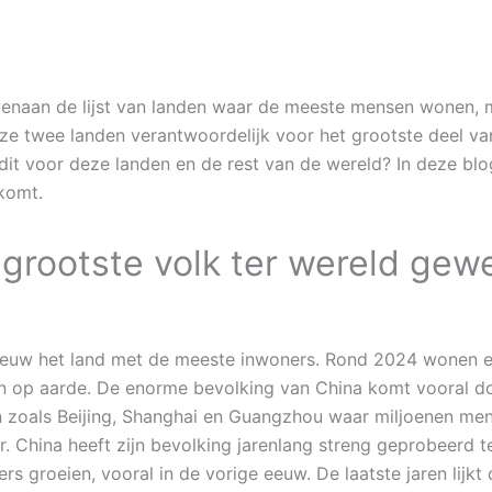
ovenaan de lijst van landen waar de meeste mensen wonen, 
eze twee landen verantwoordelijk voor het grootste deel 
it voor deze landen en de rest van de wereld? In deze blo
komt.
 grootste volk ter wereld gew
 eeuw het land met de meeste inwoners. Rond 2024 wonen er
sen op aarde. De enorme bevolking van China komt vooral d
en zoals Beijing, Shanghai en Guangzhou waar miljoenen men
ar. China heeft zijn bevolking jarenlang streng geprobeer
rs groeien, vooral in de vorige eeuw. De laatste jaren lijkt