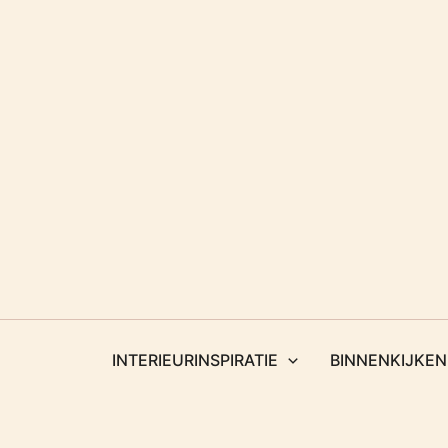
Ga
naar
de
inhoud
INTERIEURINSPIRATIE
BINNENKIJKEN