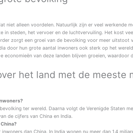
at niet alleen voordelen. Natuurlijk zijn er veel werkende
e in steden, het vervoer en de luchtvervuiling. Het kost v
der zorgt een groei van de bevolking voor meer uitstoot va
dia door hun grote aantal inwoners ook sterk op het wereldt
De economieën van deze landen blijven groeien, waardoor 
over het land met de meeste
inwoners?
 bevolking ter wereld. Daarna volgt de Verenigde Staten m
an de cijfers van China en India.
 China?
er inwoners dan China. In India wonen nu meer dan 1,4 miljar