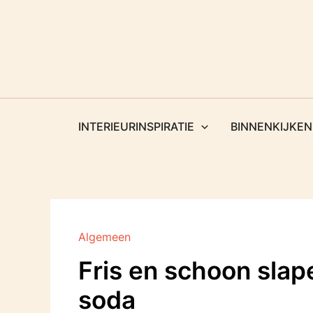
Ga
naar
de
inhoud
INTERIEURINSPIRATIE
BINNENKIJKEN
Algemeen
Fris en schoon sla
soda