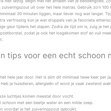
s niet lastig. Begin met het afhalen van je beddengoed. Zor
 zuiveringszout uit over het hele matras. Gebruik zo’n 100 
minimaal 30 minuten liggen, maar liever nog wat langer. Ti
tra verfrissing kun je wat druppels van je favoriete etheris
ge geur tijdens het slapen. Zodra de tijd om is, zuig je he
 opzetborstel, zodat je ook het losgekomen stof en vuil me
t.
 tips voor een echt schoon 
et hele jaar door. Het is slim dit minimaal twee keer per ja
 Heb je huisdieren, allergieën of word je vaak zwetend wak
eze luchtjes komen meestal door vocht.
st schoon met een beetje water en een milde zeep.
 voordat je het zuiveringszout gebruikt.