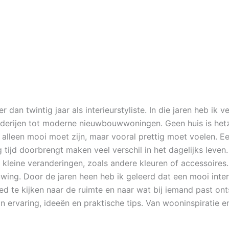
r dan twintig jaar als interieurstyliste. In die jaren heb ik 
erijen tot moderne nieuwbouwwoningen. Geen huis is hetze
t alleen mooi moet zijn, maar vooral prettig moet voelen. E
tijd doorbrengt maken veel verschil in het dagelijks leven
 kleine veranderingen, zoals andere kleuren of accessoires
wing. Door de jaren heen heb ik geleerd dat een mooi interi
d te kijken naar de ruimte en naar wat bij iemand past onts
jn ervaring, ideeën en praktische tips. Van wooninspiratie e