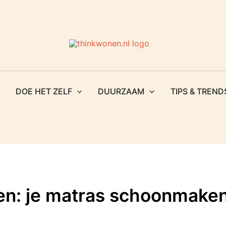
Zoeken
DOE HET ZELF
DUURZAAM
TIPS & TREND
pen: je matras schoonmake