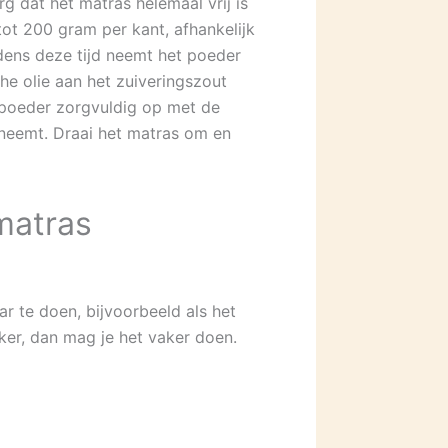
g dat het matras helemaal vrij is
tot 200 gram per kant, afhankelijk
jdens deze tijd neemt het poeder
che olie aan het zuiveringszout
t poeder zorgvuldig op met de
eneemt. Draai het matras om en
matras
ar te doen, bijvoorbeeld als het
ker, dan mag je het vaker doen.