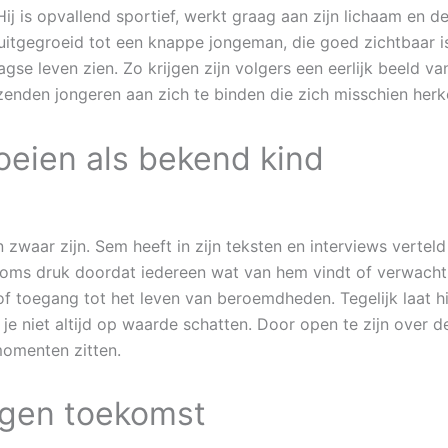
j is opvallend sportief, werkt graag aan zijn lichaam en dee
 uitgegroeid tot een knappe jongeman, die goed zichtbaar is
agse leven zien. Zo krijgen zijn volgers een eerlijk beeld va
zenden jongeren aan zich te binden die zich misschien herk
oeien als bekend kind
aar zijn. Sem heeft in zijn teksten en interviews verteld da
elt soms druk doordat iedereen wat van hem vindt of verwach
 of toegang tot het leven van beroemdheden. Tegelijk laat hi
je niet altijd op waarde schatten. Door open te zijn over
momenten zitten.
igen toekomst