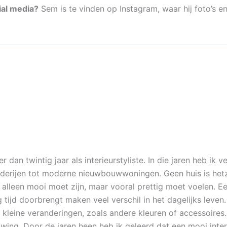
ial media?
Sem is te vinden op Instagram, waar hij foto’s en
r dan twintig jaar als interieurstyliste. In die jaren heb ik 
erijen tot moderne nieuwbouwwoningen. Geen huis is hetze
t alleen mooi moet zijn, maar vooral prettig moet voelen. E
tijd doorbrengt maken veel verschil in het dagelijks leven
 kleine veranderingen, zoals andere kleuren of accessoires
wing. Door de jaren heen heb ik geleerd dat een mooi interi