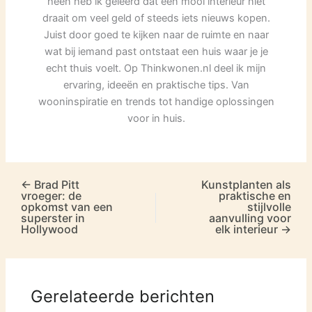
heen heb ik geleerd dat een mooi interieur niet
draait om veel geld of steeds iets nieuws kopen.
Juist door goed te kijken naar de ruimte en naar
wat bij iemand past ontstaat een huis waar je je
echt thuis voelt. Op Thinkwonen.nl deel ik mijn
ervaring, ideeën en praktische tips. Van
wooninspiratie en trends tot handige oplossingen
voor in huis.
←
Brad Pitt
Kunstplanten als
vroeger: de
praktische en
opkomst van een
stijlvolle
superster in
aanvulling voor
Hollywood
elk interieur
→
Gerelateerde berichten