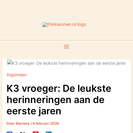
Ga
naar
de
inhoud
Algemeen
K3 vroeger: De leukste
herinneringen aan de
eerste jaren
Door
Marieke
/
9 februari 2026