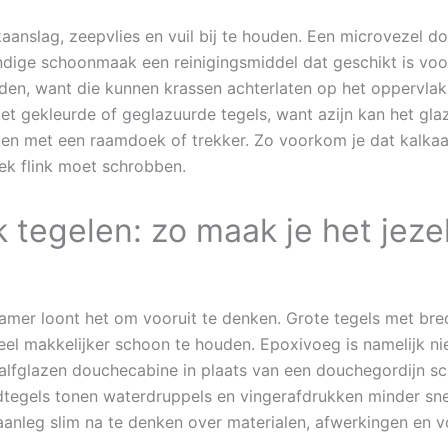
aanslag, zeepvlies en vuil bij te houden. Een microvezel 
ndige schoonmaak een reinigingsmiddel dat geschikt is voo
aden, want die kunnen krassen achterlaten op het oppervlak 
t gekleurde of geglazuurde tegels, want azijn kan het gl
gen met een raamdoek of trekker. Zo voorkom je dat kalkaa
ek flink moet schrobben.
 tegelen: zo maak je het jezel
kamer loont het om vooruit te denken. Grote tegels met br
 makkelijker schoon te houden. Epoxivoeg is namelijk ni
halfglazen douchecabine in plaats van een douchegordijn 
dtegels tonen waterdruppels en vingerafdrukken minder sn
aanleg slim na te denken over materialen, afwerkingen en v