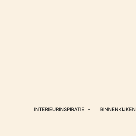
Ga
naar
de
inhoud
INTERIEURINSPIRATIE
BINNENKIJKEN