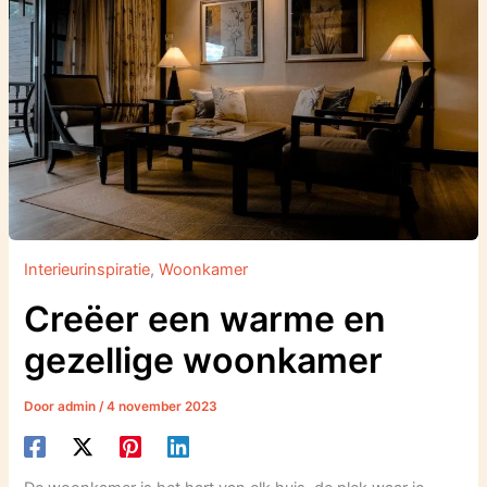
Interieurinspiratie
,
Woonkamer
Creëer een warme en
gezellige woonkamer
Door
admin
/
4 november 2023