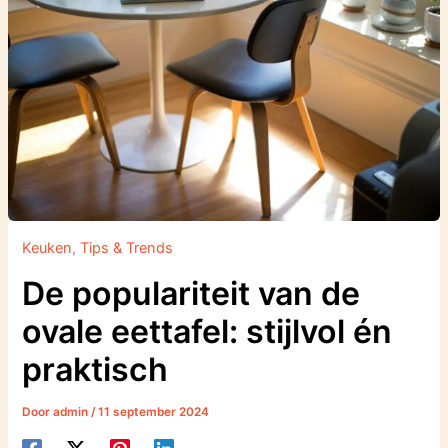
Keuken
,
Tips & Trends
De populariteit van de
ovale eettafel: stijlvol én
praktisch
Door
admin
/
11 september 2024