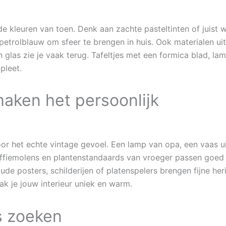
 de kleuren van toen. Denk aan zachte pasteltinten of juist 
etrolblauw om sfeer te brengen in huis. Ook materialen ui
en glas zie je vaak terug. Tafeltjes met een formica blad, l
pleet.
aken het persoonlijk
or het echte vintage gevoel. Een lamp van opa, een vaas ui
ffiemolens en plantenstandaards van vroeger passen goed b
de posters, schilderijen of platenspelers brengen fijne her
k je jouw interieur uniek en warm.
s zoeken