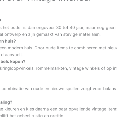
?
 het ouder is dan ongeveer 30 tot 40 jaar, maar nog geen a
al ontwerp en zijn gemaakt van stevige materialen.
rn huis?
bij een modern huis. Door oude items te combineren met nie
rd aanvoelt.
ubels kopen?
 kringloopwinkels, rommelmarkten, vintage winkels of op int
de combinatie van oude en nieuwe spullen zorgt voor balans en
raling?
ge kleuren en kies daarna een paar opvallende vintage item
ijft het geheel rustig en prettig.