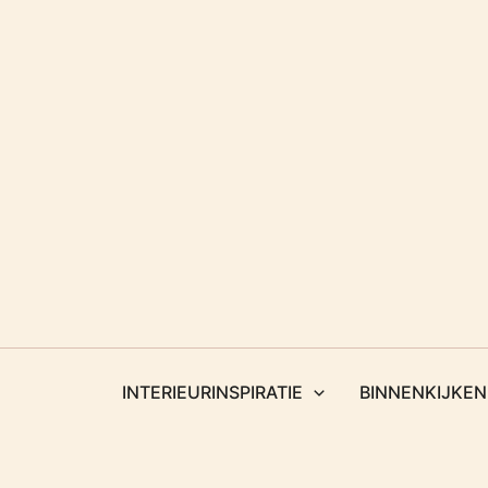
Ga
naar
de
inhoud
INTERIEURINSPIRATIE
BINNENKIJKEN